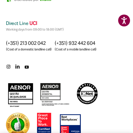
a casa dos nossos sonhos.
Direct Line
UCI
Working days from 09:00 to 18:00 (GMT)
(+351) 213 002 042
(+351) 932 442 604
(Cost of a domestic landline call)
(Cost of a mobile landline call)