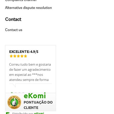
Complaints channel
Alternative dispute resolution
Contact
Contact us
EXCELENTE:
4.9
/
5
Correu tudo bem e gostaria
Tivemos muita sorte de
Estou muito 
de fazer um agradecimento
trabalhar com o
UCI, em espe
em especial ao ***nos
banqueiro***. Ele nos
foi sempre m
atendeu sempre de forma
apoiou, explicou tudo,
, sempre me
cordial.
ajudou, sempre respondeu
as minhas dú
prontamente e cuidou de
qualquer ho
eKomi
nós. Quero agradecer,
rápido. Prof
graças a ele conseguimos o
dedicação fo
PONTUAÇÃO DO
empréstimo tão
CLIENTE
rapidamente e compramos
eKomi
Distribuído por