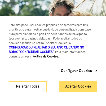
Este site pode usar cookies próprios e de terceiros para fins
analíticos e para mostrar publicidade personalizada com base
num perfil elaborado a partir de seus hábitos de navegação
(por exemplo, páginas visitadas). Pode aceitar todos os
cookies clicando no botão "Aceitar Cookies" ou
CONFIGURAR OU REJEITAR O SEU USO CLICANDO NO
BOTÃO "CONFIGURAR COOKIES"
. Para mais informações
Crédito para Não Residentes
consulte a nossa
Política de Cookies.
Com a UCI deixe de imaginar e compre a sua nova casa
Configurar Cookies
em Portugal. Torne o sonho realidade!
Quero comprar casa em Portugal
Rejeitar Todas
Aceitar Cookies