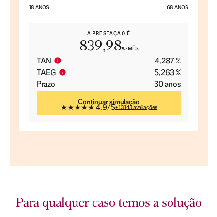
18 ANOS
68 ANOS
A PRESTAÇÃO É
839,98
€/MÊS
TAN
4,287 %
TAEG
5,263 %
Prazo
30 anos
Continuar simulação
★★★★★
4,9
/
5
+ 13 143 avaliações
Para qualquer caso temos a solução