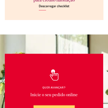
para crédito habitação
Descarregar checklist
QUER AVANÇAR?
Inicie o seu pedido online