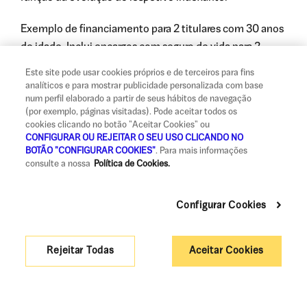
Exemplo de financiamento para 2 titulares com 30 anos
de idade. Inclui encargos com seguro de vida para 2
titulares de 235,58€ (valor médio anual), seguro
Este site pode usar cookies próprios e de terceiros para fins
multirriscos obrigatório de 183,24€ (valor médio anual),
analíticos e para mostrar publicidade personalizada com base
num perfil elaborado a partir de seus hábitos de navegação
comissão de abertura de 312,00€ (inclui imposto de
(por exemplo, páginas visitadas). Pode aceitar todos os
selo), comissão de preparação de documentação
cookies clicando no botão "Aceitar Cookies" ou
contratual de 416,00€ (inclui imposto de selo),
CONFIGURAR OU REJEITAR O SEU USO CLICANDO NO
BOTÃO "CONFIGURAR COOKIES"
. Para mais informações
comissão de avaliação de 234,00€ (inclui imposto de
consulte a nossa
Política de Cookies.
selo), emolumentos registais de 290,00€,
emolumentos notariais de 153,75€ (inclui IVA), serviço
Configurar Cookies
de solicitadoria de 307,50€ (inclui IVA).
Rejeitar Todas
Aceitar Cookies
TAEG Taxa Mista (Taxa Fixa 5 anos)
de 5,062%.