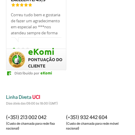
Correu tudo bem e gostaria
Tivemos muita sorte de
Estou muito 
de fazer um agradecimento
trabalhar com o
UCI, em espe
em especial ao ***nos
banqueiro***. Ele nos
foi sempre m
atendeu sempre de forma
apoiou, explicou tudo,
, sempre me
cordial.
ajudou, sempre respondeu
as minhas dú
prontamente e cuidou de
qualquer ho
eKomi
nós. Quero agradecer,
rápido. Prof
graças a ele conseguimos o
dedicação fo
PONTUAÇÃO DO
empréstimo tão
CLIENTE
rapidamente e compramos
eKomi
Distribuído por
a casa dos nossos sonhos.
Linha Direta
UCI
Dias úteis das 09:00 às 18:00 (GMT)
(+351) 213 002 042
(+351) 932 442 604
(Custo de chamada para rede fixa
(Custo de chamada para rede móvel
nacional)
nacional)