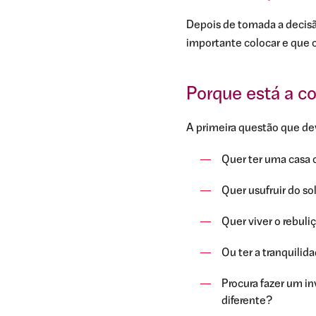
Depois de tomada a decisã
importante colocar e que 
Porque está a c
A primeira questão que dev
Quer ter uma casa 
Quer usufruir do sol
Quer viver o rebuli
Ou ter a tranquili
Procura fazer um in
diferente?