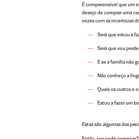
É compreensível que um es
desejo de comprar uma cas
vezes com as incertezas d
Será que estou a f
Será que vou perde
E se a família não g
Não conheço a líng
Quais os custos e o
Estou a fazer um 
Estas são algumas das pre