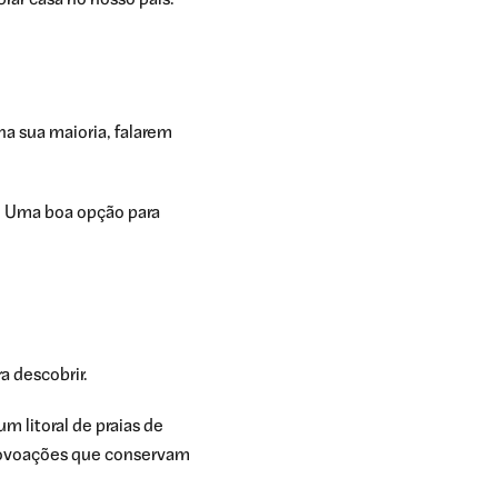
rar casa no nosso país.
a sua maioria, falarem
r. Uma boa opção para
a descobrir.
m litoral de praias de
 povoações que conservam