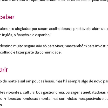
Acima de tudo é importante saber que há várias razões para comp
eceber
almente elogiados por serem acolhedores e prestáveis, além de, n
 inglês, o francês e o espanhol.
destino muito seguro não só para viver, mas também para investi
colhido e fazer parte da comunidade.
rir
o de norte a sul em poucas horas, mas há sempre algo de novo par
es vibrantes, cultura, boa gastronomia, paisagens arrebatadoras, u
r com florestas frondosas, montanhas com vistas inesquecíveis e
s.