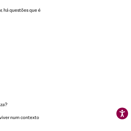
r, há questões que é
eza?
r viver num contexto