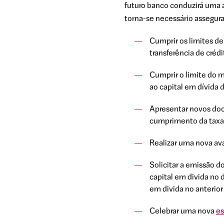
futuro banco conduzirá uma a
torna-se necessário assegur
Cumprir os limites de
transferência de crédi
Cumprir o limite do m
ao capital em dívida d
Apresentar novos doc
cumprimento da taxa
Realizar uma nova ava
Solicitar a emissão d
capital em divida no d
em divida no anterior
Celebrar uma nova
es