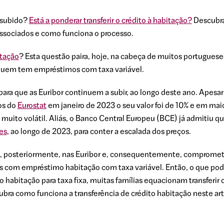
 subido?
Está a ponderar transferir o crédito à habitação?
Descubra 
associados e como funciona o processo.
itação
? Esta questão paira, hoje, na cabeça de muitos portuguese
quem tem empréstimos com taxa variável.
ara que as Euribor continuem a subir, ao longo deste ano. Apesar 
os do
Eurostat
em janeiro de 2023 o seu valor foi de 10% e em mai
uito volátil. Aliás, o Banco Central Europeu (BCE) já admitiu q
es
, ao longo de 2023, para conter a escalada dos preços.
-á, posteriormente, nas Euribor e, consequentemente, compromete
s com empréstimo habitação com taxa variável. Então, o que po
abitação para taxa fixa, muitas famílias equacionam transferir o
ubra como funciona a transferência de crédito habitação neste art