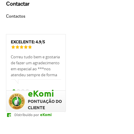
Contactar
Contactos
EXCELENTE:
4.9
/
5
Correu tudo bem e gostaria
Tivemos muita sorte de
Estou muito 
de fazer um agradecimento
trabalhar com o
UCI, em espe
em especial ao ***nos
banqueiro***. Ele nos
foi sempre m
atendeu sempre de forma
apoiou, explicou tudo,
, sempre me
cordial.
ajudou, sempre respondeu
as minhas dú
prontamente e cuidou de
qualquer ho
eKomi
nós. Quero agradecer,
rápido. Prof
graças a ele conseguimos o
dedicação fo
PONTUAÇÃO DO
empréstimo tão
CLIENTE
rapidamente e compramos
eKomi
Distribuído por
a casa dos nossos sonhos.