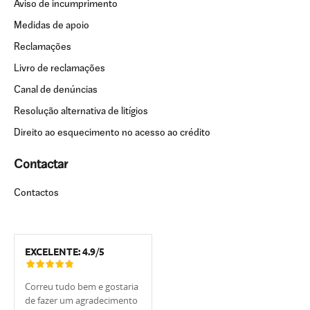
Aviso de incumprimento
Medidas de apoio
Reclamações
Livro de reclamações
Canal de denúncias
Resolução alternativa de litígios
Direito ao esquecimento no acesso ao crédito
Contactar
Contactos
EXCELENTE:
4.9
/
5
Correu tudo bem e gostaria
Tivemos muita sorte de
Estou muito 
de fazer um agradecimento
trabalhar com o
UCI, em espe