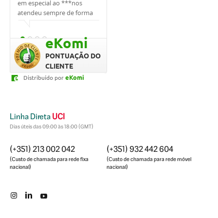
em especial ao ***nos
banqueiro***. Ele nos
foi sempre m
atendeu sempre de forma
apoiou, explicou tudo,
, sempre me
cordial.
ajudou, sempre respondeu
as minhas dú
prontamente e cuidou de
qualquer ho
eKomi
nós. Quero agradecer,
rápido. Prof
graças a ele conseguimos o
dedicação fo
PONTUAÇÃO DO
empréstimo tão
CLIENTE
rapidamente e compramos
eKomi
Distribuído por
a casa dos nossos sonhos.
Linha Direta
UCI
Dias úteis das 09:00 às 18:00 (GMT)
(+351) 213 002 042
(+351) 932 442 604
(Custo de chamada para rede fixa
(Custo de chamada para rede móvel
nacional)
nacional)