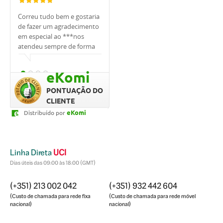
Correu tudo bem e gostaria
Tivemos muita sorte de
Estou muito 
de fazer um agradecimento
trabalhar com o
UCI, em espe
em especial ao ***nos
banqueiro***. Ele nos
foi sempre m
atendeu sempre de forma
apoiou, explicou tudo,
, sempre me
cordial.
ajudou, sempre respondeu
as minhas dú
prontamente e cuidou de
qualquer ho
eKomi
nós. Quero agradecer,
rápido. Prof
graças a ele conseguimos o
dedicação fo
PONTUAÇÃO DO
empréstimo tão
CLIENTE
rapidamente e compramos
eKomi
Distribuído por
a casa dos nossos sonhos.
Linha Direta
UCI
Dias úteis das 09:00 às 18:00 (GMT)
(+351) 213 002 042
(+351) 932 442 604
(Custo de chamada para rede fixa
(Custo de chamada para rede móvel
nacional)
nacional)