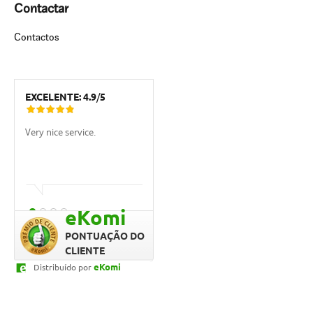
Contactar
Contactos
EXCELENTE:
4.9
/
5
Very nice service.
Very pleased with UCI.
O serviço foi
como habitu
Obrigado à *
eKomi
PONTUAÇÃO DO
CLIENTE
eKomi
Distribuído por