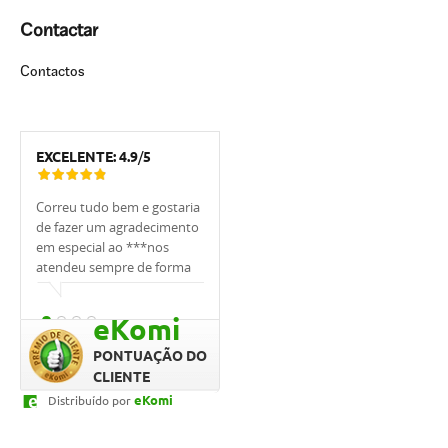
Contactar
Contactos
EXCELENTE:
4.9
/
5
Correu tudo bem e gostaria
Tivemos muita sorte de
Estou muito 
de fazer um agradecimento
trabalhar com o
UCI, em espe
em especial ao ***nos
banqueiro***. Ele nos
foi sempre m
atendeu sempre de forma
apoiou, explicou tudo,
, sempre me
cordial.
ajudou, sempre respondeu
as minhas dú
prontamente e cuidou de
qualquer ho
eKomi
nós. Quero agradecer,
rápido. Prof
graças a ele conseguimos o
dedicação fo
PONTUAÇÃO DO
empréstimo tão
CLIENTE
rapidamente e compramos
eKomi
Distribuído por
a casa dos nossos sonhos.