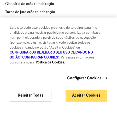
Glossário de crédito habitação
Taxas de juro crédito habitação
Sobre a UCI
Links úteis
Este site pode usar cookies próprios e de terceiros para fins
analíticos e para mostrar publicidade personalizada com base
Sobre a UCI
Área de clientes
num perfil elaborado a partir de seus hábitos de navegação
Opiniões UCI
Área de investidores
(por exemplo, páginas visitadas). Pode aceitar todos os
cookies clicando no botão "Aceitar Cookies" ou
Onde estamos
Chave móvel digital
CONFIGURAR OU REJEITAR O SEU USO CLICANDO NO
BOTÃO "CONFIGURAR COOKIES"
. Para mais informações
Vantagens UCI
UCI Green
consulte a nossa
Política de Cookies.
Vive Green
Vantagem traz um amigo
Configurar Cookies
Informação relevante
Rejeitar Todas
Aceitar Cookies
Preçário
Informação pré-contratual de carácter geral
Aviso de incumprimento