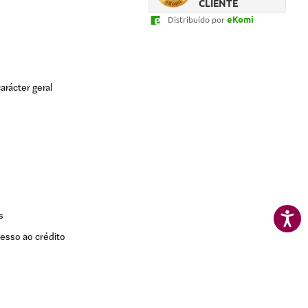
CLIENTE
rapida
eKomi
Distribuído por
a casa 
arácter geral
s
esso ao crédito