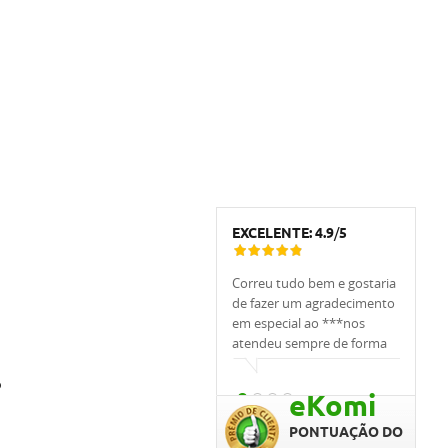
EXCELENTE:
4.9
/
5
Correu tudo bem e gostaria
Tivemos
de fazer um agradecimento
trabalh
em especial ao ***nos
banquei
atendeu sempre de forma
apoiou,
cordial.
ajudou,
prontam
o
eKomi
nós. Qu
graças 
PONTUAÇÃO DO
emprést